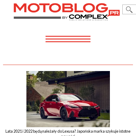
TOYOTA
TAGI
LEXUS
MOTORSPORT
TECH
FLOTA
LIFESTYLE
VIDEO
Lata 2021 i 2022 będą należały do Lexusa? Japońska marka szykuje istotne