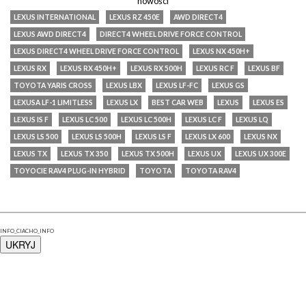
nowości
LEXUS INTERNATIONAL
LEXUS RZ 450E
AWD DIRECT4
LEXUS AWD DIRECT4
DIRECT4 WHEEL DRIVE FORCE CONTROL
LEXUS DIRECT4 WHEEL DRIVE FORCE CONTROL
LEXUS NX 450H+
LEXUS RX
LEXUS RX 450H+
LEXUS RX 500H
LEXUS RC F
LEXUS BF
TOYOTA YARIS CROSS
LEXUS LBX
LEXUS LF-FC
LEXUS GS
LEXUSA LF-1 LIMITLESS
LEXUS LX
BEST CAR WEB
LEXUS
LEXUS ES
LEXUS IS F
LEXUS LC 500
LEXUS LC 500H
LEXUS LC F
LEXUS LQ
LEXUS LS 500
LEXUS LS 500H
LEXUS LS F
LEXUS LX 600
LEXUS NX
LEXUS TX
LEXUS TX 350
LEXUS TX 500H
LEXUS UX
LEXUS UX 300E
TOYOCIE RAV4 PLUG-IN HYBRID
TOYOTA
TOYOTA RAV4
KONTAKT
INFO_CIACHO_INFO